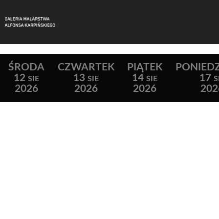
ŚRODA
CZWARTEK
PIĄTEK
PONIEDZ
12
13
14
17
SIE
SIE
SIE
S
2026
2026
2026
202