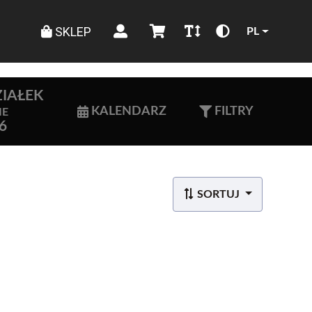
SKLEP
PL
IAŁEK
KALENDARZ
FILTRY
IE
6
SORTUJ