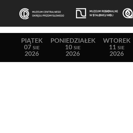
PIĄTEK
PONIEDZIAŁEK
WTOREK
07
10
11
SIE
SIE
SIE
2026
2026
2026
Lista wydarzeń: