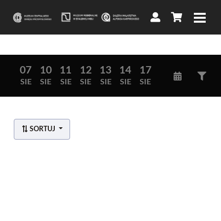
07
10
11
12
13
14
17
SIE
SIE
SIE
SIE
SIE
SIE
SIE
Lista wydarzeń:
SORTUJ